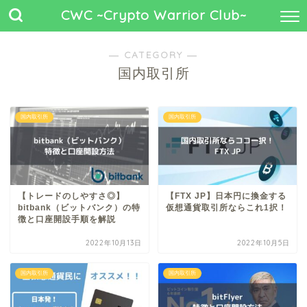
CWC ~Crypto Warrior Club~
― CATEGORY ―
国内取引所
国内取引所
国内取引所
【トレードのしやすさ◎】
【FTX JP】日本円に換金する
bitbank（ビットバンク）の特
仮想通貨取引所ならこれ1択！
徴と口座開設手順を解説
2022年10月13日
2022年10月5日
国内取引所
国内取引所