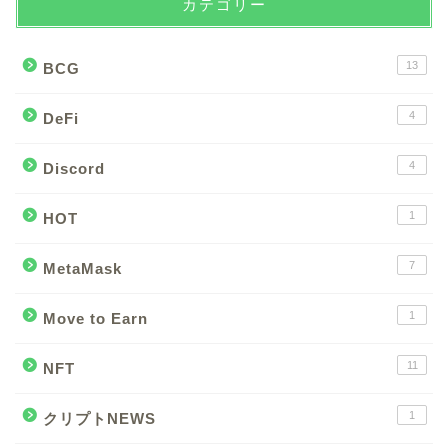
カテゴリー
13
BCG
4
DeFi
4
Discord
1
HOT
7
MetaMask
1
Move to Earn
11
NFT
1
クリプトNEWS