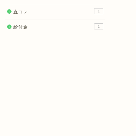
直コン
1
給付金
1