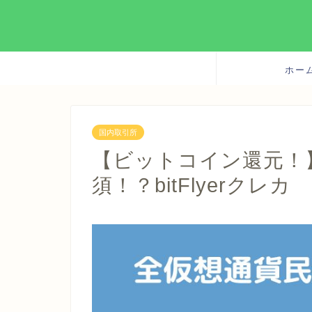
ホー
国内取引所
【ビットコイン還元！
須！？bitFlyerクレカ