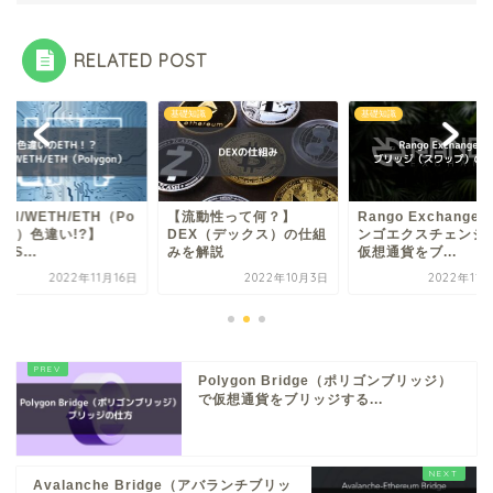
RELATED POST
基礎知識
基礎知識
TH/WETH/ETH（Po
【流動性って何？】
Rango Exchange
gon）色違い!?】
DEX（デックス）の仕組
ンゴエクスチェンジ
nS...
みを解説
仮想通貨をブ...
2022年11月16日
2022年10月3日
2022年11
Polygon Bridge（ポリゴンブリッジ）
で仮想通貨をブリッジする...
Avalanche Bridge（アバランチブリッ