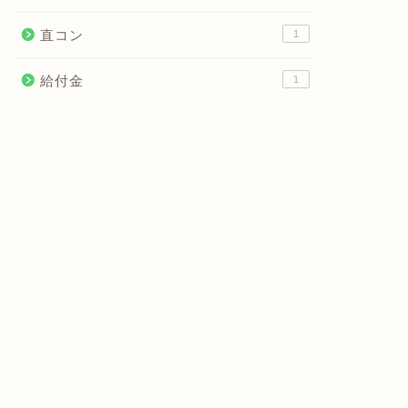
直コン
1
給付金
1