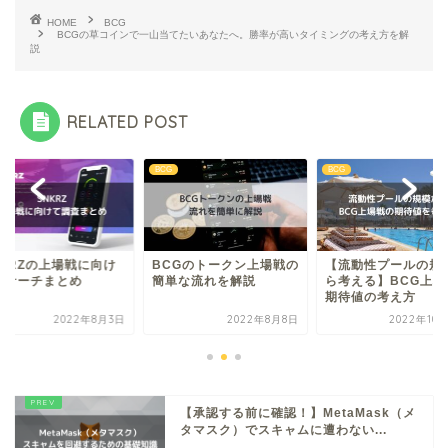
HOME
BCG
BCGの草コインで一山当てたいあなたへ。勝率が高いタイミングの考え方を解
説
RELATED POST
BCG
BCG
NKRZの上場戦に向け
BCGのトークン上場戦の
【流動性プールの規
リサーチまとめ
簡単な流れを解説
ら考える】BCG上場
期待値の考え方
2022年8月3日
2022年8月8日
2022年10
【承認する前に確認！】MetaMask（メ
タマスク）でスキャムに遭わない...