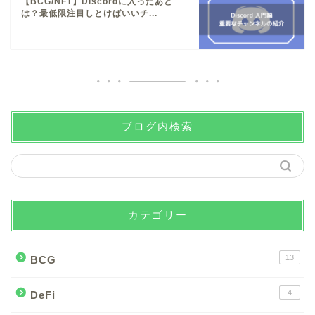
【BCG/NFT】Discordに入ったあと
は？最低限注目しとけばいいチ...
ブログ内検索
カテゴリー
13
BCG
4
DeFi