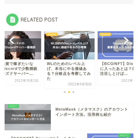
RELATED POST
ord
Discord
Discord
想通貨で稼ぎたいな
WLのためのレベル上
【BCG/NFT】Disco
Discordで少数精鋭
げ、本当にやる価値あ
に入ったあとは？最
ーズドサーバー...
る？分岐点を考察してみ
注目しとけば...
た
2022年10月2日
2022年7月
2022年9月30日
MetaMask（メタマスク）のアカウント
インポート方法。活用例も紹介