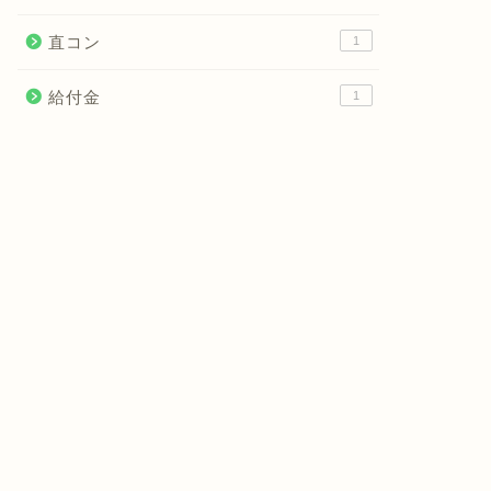
直コン
1
給付金
1