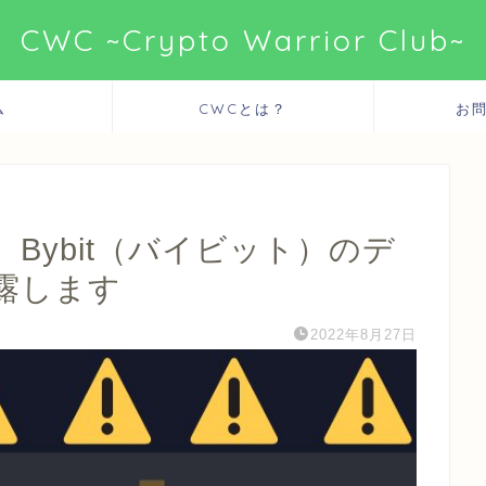
CWC ~Crypto Warrior Club~
ム
CWCとは？
お
Bybit（バイビット）のデ
露します
2022年8月27日